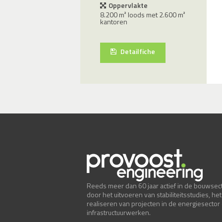
Oppervlakte
8.200 m² loods met 2.600 m²
kantoren
Detailfiche
Reeds meer dan 60 jaar actief in de bouwsect
door het uitvoeren van stabiliteitsstudies, het
realiseren van projecten in de energiesector
infrastructuurwerken.