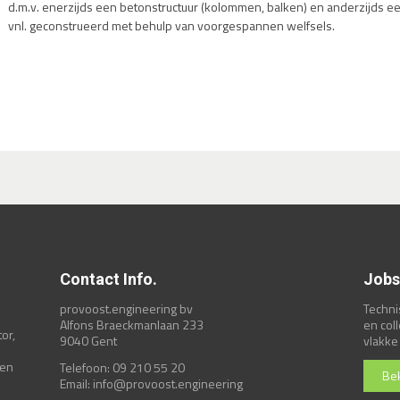
d.m.v. enerzijds een betonstructuur (kolommen, balken) en anderzijds ee
vnl. geconstrueerd met behulp van voorgespannen welfsels.
Contact Info.
Jobs
provoost.engineering bv
Techni
Alfons Braeckmanlaan 233
en col
or,
9040 Gent
vlakke 
 en
Telefoon: 09 210 55 20
Bek
Email:
info@provoost.engineering