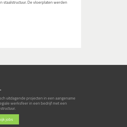
n staalstructuur. De vloerplaten werden
.
sch uitdagende projecten in een aangename
legiale werksfeer in een bedrijf met een
structuur.
ijk jobs