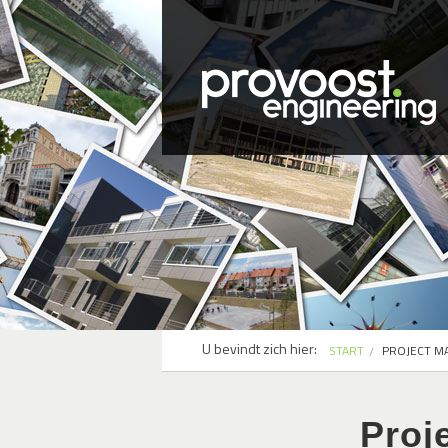
U bevindt zich hier:
START
PROJECT M
Proj