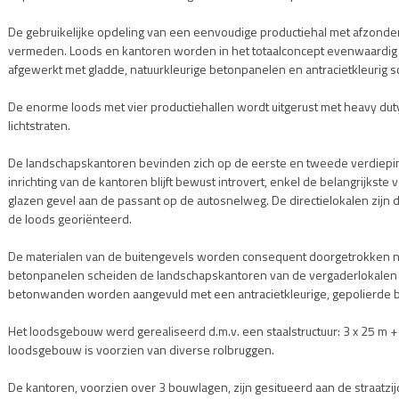
De gebruikelijke opdeling van een eenvoudige productiehal met afzonde
vermeden. Loods en kantoren worden in het totaalconcept evenwaardig 
afgewerkt met gladde, natuurkleurige betonpanelen en antracietkleurig s
De enorme loods met vier productiehallen wordt uitgerust met heavy dut
lichtstraten.
De landschapskantoren bevinden zich op de eerste en tweede verdiepi
inrichting van de kantoren blijft bewust introvert, enkel de belangrijkste
glazen gevel aan de passant op de autosnelweg. De directielokalen zijn 
de loods georiënteerd.
De materialen van de buitengevels worden consequent doorgetrokken naa
betonpanelen scheiden de landschapskantoren van de vergaderlokalen 
betonwanden worden aangevuld met een antracietkleurige, gepolierde b
Het loodsgebouw werd gerealiseerd d.m.v. een staalstructuur: 3 x 25 m +
loodsgebouw is voorzien van diverse rolbruggen.
De kantoren, voorzien over 3 bouwlagen, zijn gesitueerd aan de straatz