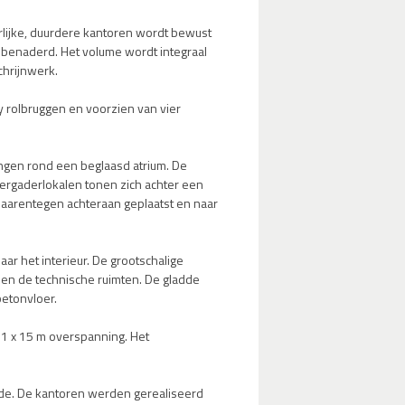
rlijke, duurdere kantoren wordt bewust
benaderd. Het volume wordt integraal
chrijnwerk.
y rolbruggen en voorzien van vier
ngen rond een beglaasd atrium. De
 vergaderlokalen tonen zich achter een
daarentegen achteraan geplaatst en naar
r het interieur. De grootschalige
en de technische ruimten. De gladde
etonvloer.
 1 x 15 m overspanning. Het
ijde. De kantoren werden gerealiseerd