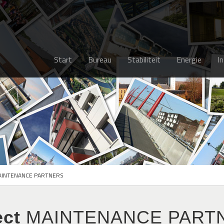
Start
Bureau
Stabiliteit
Energie
I
AINTENANCE PARTNERS
ect
MAINTENANCE PART