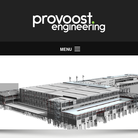
MENU
Start
Bureau
Stabiliteit
Energie
Infrastructuur
Jobs
Contact