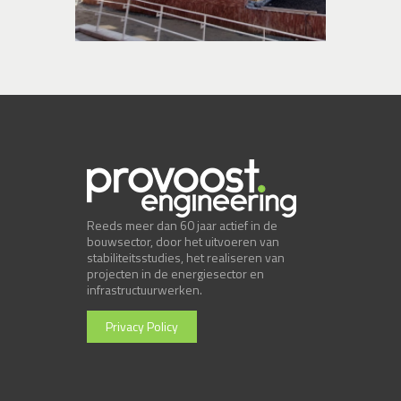
Reeds meer dan 60 jaar actief in de
bouwsector, door het uitvoeren van
stabiliteitsstudies, het realiseren van
projecten in de energiesector en
infrastructuurwerken.
Privacy Policy