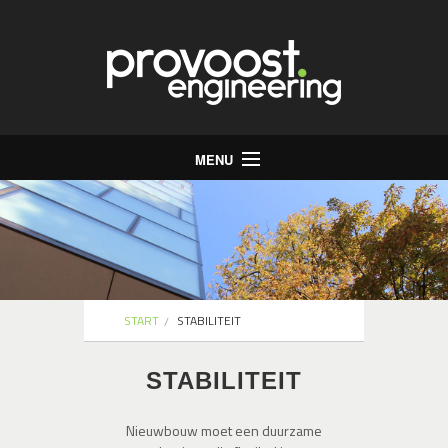
MENU
Start
Bureau
Stabiliteit
Energie
START
STABILITEIT
Infrastructuur
STABILITEIT
Jobs
Contact
Nieuwbouw moet een duurzame