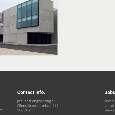
Contact Info.
Jobs
provoost.engineering bv
Techni
Alfons Braeckmanlaan 233
en col
or,
9040 Gent
vlakke 