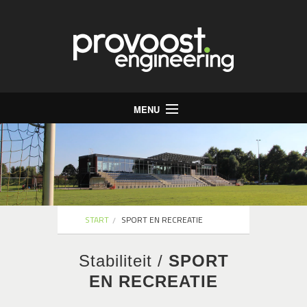
MENU
Start
Bureau
Stabiliteit
Energie
START
SPORT EN RECREATIE
Infrastructuur
Stabiliteit /
SPORT
Jobs
EN RECREATIE
Contact