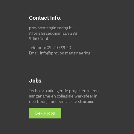
Contact Info.
provoost.engineering bv
Alfons Braeckmanlaan 233
9040 Gent
Telefoon: 09 210 55 20
Email:
info@provoost.engineering
Jobs.
Technisch uitdagende projecten in een
aangename en collegiale werksfeer in
een bedrijf met een vlakke structuur.
Bekijk jobs