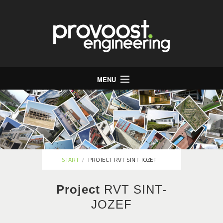
MENU
Start
Bureau
Stabiliteit
Energie
START
PROJECT RVT SINT-JOZEF
Infrastructuur
Project
RVT SINT-
Jobs
JOZEF
Contact